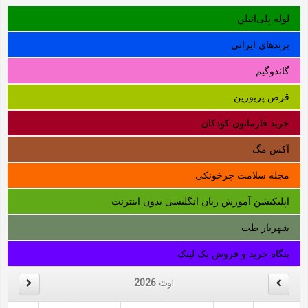
لوله‌ پلی‌اتیلن
برندهای ایرانی
گاندوگیم
قرص پریورین
خرید فارماتون کودکان
آکس مگ
مجله سلامت چرخونکی
اپلیکیشن آموزش زبان انگلیسی بدون اینترنت
شهریار طب
بنگاه خرید و فروش بک لینک
اوت
2026